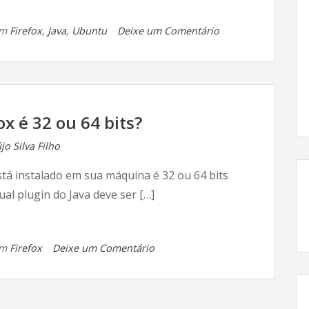
em
om
Firefox
,
Java
,
Ubuntu
Deixe um Comentário
Como
instalar
o
plugin
do
x é 32 ou 64 bits?
Java
o Silva Filho
para
o
está instalado em sua máquina é 32 ou 64 bits
Firefox
al plugin do Java deve ser […]
no
Ubuntu
14.04
em
om
Firefox
Deixe um Comentário
Como
descobrir
se