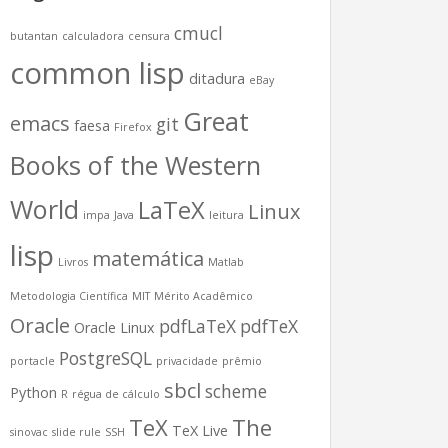
cmucl
butantan
calculadora
censura
common lisp
ditadura
eBay
Great
emacs
git
faesa
Firefox
Books of the Western
World
LaTeX
Linux
impa
Java
leitura
lisp
matemática
Livros
Matlab
Metodologia Científica
MIT
Mérito Acadêmico
Oracle
pdfLaTeX
pdfTeX
Oracle Linux
PostgreSQL
portacle
privacidade
prêmio
sbcl
scheme
Python
R
régua de cálculo
TeX
The
TeX Live
sinovac
slide rule
SSH