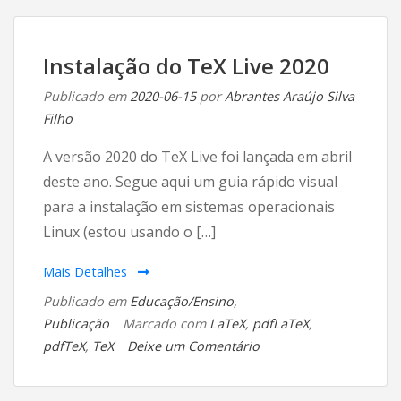
TeX
Live
2021
Instalação do TeX Live 2020
Publicado em
2020-06-15
por
Abrantes Araújo Silva
Filho
A versão 2020 do TeX Live foi lançada em abril
deste ano. Segue aqui um guia rápido visual
para a instalação em sistemas operacionais
Linux (estou usando o […]
Mais Detalhes
Publicado em
Educação/Ensino
,
Publicação
Marcado com
LaTeX
,
pdfLaTeX
,
em
pdfTeX
,
TeX
Deixe um Comentário
Instalação
do