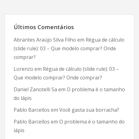
TeX
Live
2019
Últimos Comentários
Abrantes Araújo Silva Filho
em
Régua de cálculo
(slide rule): 03 – Que modelo comprar? Onde
comprar?
Lorenzo
em
Régua de cálculo (slide rule): 03 –
Que modelo comprar? Onde comprar?
Daniel Zanotelli Sa
em
O problema é o tamanho
do lápis
Pablo Barcellos
em
Você gasta sua borracha?
Pablo Barcellos
em
O problema é o tamanho do
lápis