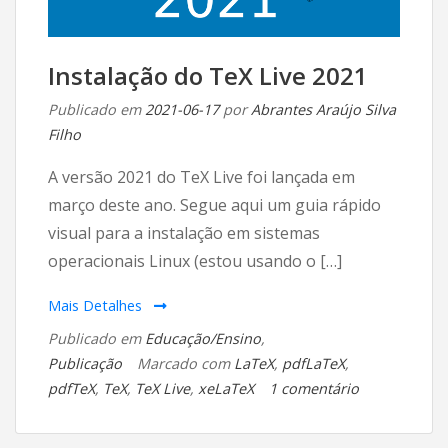
Instalação do TeX Live 2021
Publicado em
2021-06-17
por
Abrantes Araújo Silva
Filho
A versão 2021 do TeX Live foi lançada em
março deste ano. Segue aqui um guia rápido
visual para a instalação em sistemas
operacionais Linux (estou usando o […]
Mais Detalhes
Publicado em
Educação/Ensino
,
Publicação
Marcado com
LaTeX
,
pdfLaTeX
,
em
pdfTeX
,
TeX
,
TeX Live
,
xeLaTeX
1 comentário
Instalação
do