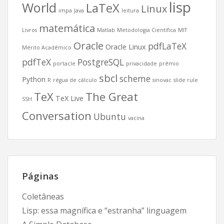
lisp
World
LaTeX
Linux
impa
Java
leitura
matemática
Livros
Matlab
Metodologia Científica
MIT
Oracle
pdfLaTeX
Oracle Linux
Mérito Acadêmico
pdfTeX
PostgreSQL
portacle
privacidade
prêmio
sbcl
scheme
Python
R
régua de cálculo
sinovac
slide rule
TeX
The Great
TeX Live
SSH
Conversation
Ubuntu
vacina
Páginas
Coletâneas
Lisp: essa magnífica e “estranha” linguagem