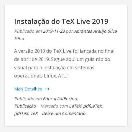
TeX
Live
2020
Instalação do TeX Live 2019
Publicado em
2019-11-23
por
Abrantes Araújo Silva
Filho
A versão 2019 do TeX Live foi lançada no final
de abril de 2019. Segue aqui um guia rápido
visual para a instalação em sistemas
operacionais Linux. A […]
Mais Detalhes
Publicado em
Educação/Ensino
,
Publicação
Marcado com
LaTeX
,
pdfLaTeX
,
em
pdfTeX
,
TeX
Deixe um Comentário
Instalação
do