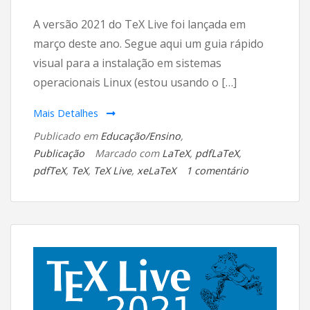
A versão 2021 do TeX Live foi lançada em
março deste ano. Segue aqui um guia rápido
visual para a instalação em sistemas
operacionais Linux (estou usando o […]
Mais Detalhes
Publicado em
Educação/Ensino
,
Publicação
Marcado com
LaTeX
,
pdfLaTeX
,
em
pdfTeX
,
TeX
,
TeX Live
,
xeLaTeX
1 comentário
Instalação
do
TeX
Live
2022