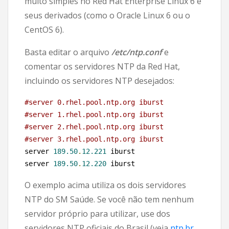
muito simples no Red Hat Enterprise Linux 6 e
seus derivados (como o Oracle Linux 6 ou o
CentOS 6).
Basta editar o arquivo
/etc/ntp.conf
e
comentar os servidores NTP da Red Hat,
incluindo os servidores NTP desejados:
#server 0.rhel.pool.ntp.org iburst
#server 1.rhel.pool.ntp.org iburst
#server 2.rhel.pool.ntp.org iburst
#server 3.rhel.pool.ntp.org iburst
server 
189.50
.
12.221
 iburst

server 
189.50
.
12.220
 iburst
O exemplo acima utiliza os dois servidores
NTP do SM Saúde. Se você não tem nenhum
servidor próprio para utilizar, use dos
servidores NTP oficiais do Brasil (veja
ntp.br