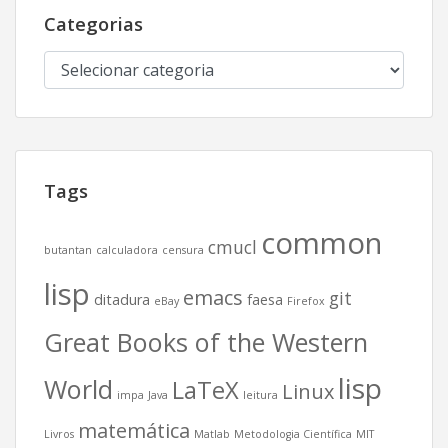
Categorias
Categorias
Tags
common
cmucl
butantan
calculadora
censura
lisp
emacs
git
ditadura
faesa
eBay
Firefox
Great Books of the Western
lisp
World
LaTeX
Linux
impa
Java
leitura
matemática
Livros
Matlab
Metodologia Científica
MIT