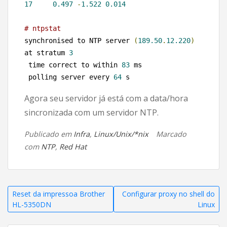
17
0.497
-
1.522
0.014
# ntpstat 
synchronised to NTP server 
(
189.50
.
12.220
)
at stratum 
3
 time correct to within 
83
 ms

 polling server every 
64
 s
Agora seu servidor já está com a data/hora
sincronizada com um servidor NTP.
Publicado em
Infra
,
Linux/Unix/*nix
Marcado
com
NTP
,
Red Hat
Navegação
Reset da impressoa Brother
Configurar proxy no shell do
HL-5350DN
Linux
de