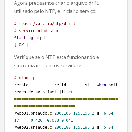
Agora precisamos criar o arquivo drift,
utilizado pelo NTP, e iniciar o serviço:
# touch /var/lib/ntp/drift
# service ntpd start
Starting
 ntpd
:
[
 OK 
]
Verifique se o NTP está funcionando e
sincronizado com os servidores:
# ntpq -p
remote           refid        st t 
when
 poll 
============================================
==========================
+
web01
.
smsaude
.
c 
200.186
.
125.195
2
 u  
6
64
17
0.426
-
0.038
0.041
*
web02
.
smsaude
.
c 
200.186
.
125.195
2
 u  
5
64