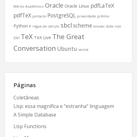
Oracle
pdfLaTeX
Oracle Linux
Mérito Acadêmico
pdfTeX
PostgreSQL
portacle
privacidade
prêmio
sbcl
scheme
Python
R
régua de cálculo
sinovac
slide rule
TeX
The Great
TeX Live
SSH
Conversation
Ubuntu
vacina
Páginas
Coletâneas
Lisp: essa magnífica e “estranha” linguagem
A Simple Database
Lisp Functions