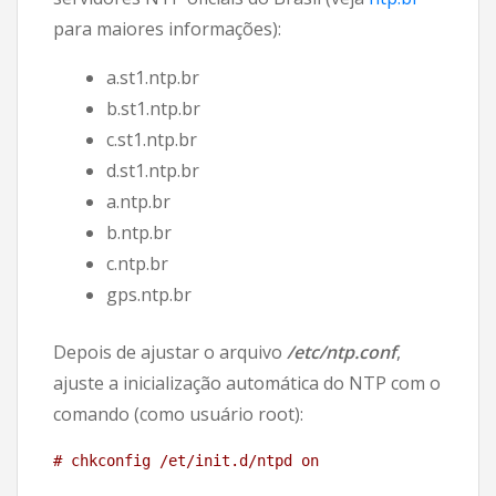
para maiores informações):
a.st1.ntp.br
b.st1.ntp.br
c.st1.ntp.br
d.st1.ntp.br
a.ntp.br
b.ntp.br
c.ntp.br
gps.ntp.br
Depois de ajustar o arquivo
/etc/ntp.conf
,
ajuste a inicialização automática do NTP com o
comando (como usuário root):
# chkconfig /et/init.d/ntpd on