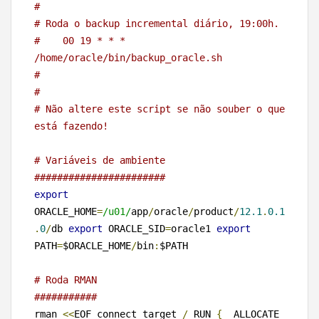
#
# Roda o backup incremental diário, 19:00h.
#    00 19 * * * 
/home/oracle/bin/backup_oracle.sh
#
#
# Não altere este script se não souber o que 
está fazendo!
# Variáveis de ambiente
#######################
export
ORACLE_HOME
=
/u01/
app
/
oracle
/
product
/
12.1
.
0.1
.
0
/
db 
export
 ORACLE_SID
=
oracle1 
export
PATH
=
$ORACLE_HOME
/
bin
:
$PATH 

# Roda RMAN 
###########
rman 
<<
EOF connect target 
/
 RUN 
{
  ALLOCATE 