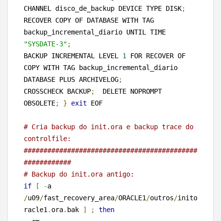
CHANNEL disco_de_backup DEVICE TYPE DISK
;
RECOVER COPY OF DATABASE WITH TAG 
backup_incremental_diario UNTIL TIME 
"SYSDATE-3"
;
BACKUP INCREMENTAL LEVEL 
1
 FOR RECOVER OF 
COPY WITH TAG backup_incremental_diario 
DATABASE PLUS ARCHIVELOG
;
CROSSCHECK BACKUP
;
  DELETE NOPROMPT 
OBSOLETE
;
}
exit
 EOF

# Cria backup do init.ora e backup trace do 
controlfile: 
############################################
############ 
# Backup do init.ora antigo: 
if
[
-
a 
/
u09
/
fast_recovery_area
/
ORACLE1
/
outros
/
inito
racle1
.
ora
.
bak 
]
;
then