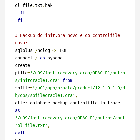
ol_file
.
txt
.
bak

fi
fi
# Backup do init.ora novo e do controlfile 
novo:
sqlplus 
/
nolog 
<<
 EOF

connect 
/
as
 sysdba

create 
pfile
=
'/u09/fast_recovery_area/ORACLE1/outro
s/initoracle1.ora'
from
spfile
=
'/u01/app/oracle/product/12.1.0.1.0/d
b/dbs/spfileoracle1.ora'
;
alter database backup controlfile to trace 
as
'/u09/fast_recovery_area/ORACLE1/outros/cont
rol_file.txt'
;
exit