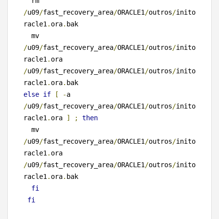
  rm 
/
u09
/
fast_recovery_area
/
ORACLE1
/
outros
/
inito
racle1
.
ora
.
bak

  mv 
/
u09
/
fast_recovery_area
/
ORACLE1
/
outros
/
inito
racle1
.
ora 
/
u09
/
fast_recovery_area
/
ORACLE1
/
outros
/
inito
racle1
.
ora
.
else
if
[
-
a 
/
u09
/
fast_recovery_area
/
ORACLE1
/
outros
/
inito
racle1
.
ora 
]
;
then
  mv 
/
u09
/
fast_recovery_area
/
ORACLE1
/
outros
/
inito
racle1
.
ora 
/
u09
/
fast_recovery_area
/
ORACLE1
/
outros
/
inito
racle1
.
ora
.
bak

fi
fi