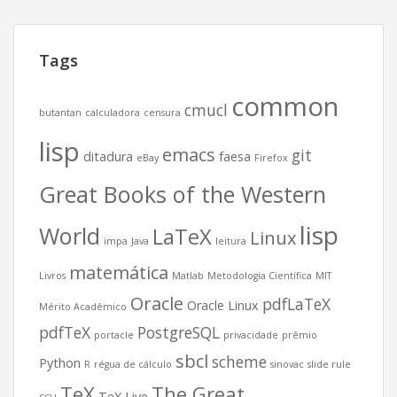
Tags
common
cmucl
butantan
calculadora
censura
lisp
emacs
git
ditadura
faesa
eBay
Firefox
Great Books of the Western
lisp
World
LaTeX
Linux
impa
Java
leitura
matemática
Livros
Matlab
Metodologia Científica
MIT
Oracle
pdfLaTeX
Oracle Linux
Mérito Acadêmico
pdfTeX
PostgreSQL
portacle
privacidade
prêmio
sbcl
scheme
Python
R
régua de cálculo
sinovac
slide rule
TeX
The Great
TeX Live