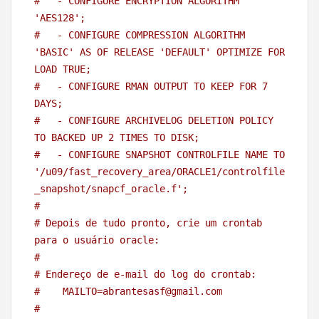
#   - CONFIGURE ENCRYPTION ALGORITHM 
'AES128'; 
#   - CONFIGURE COMPRESSION ALGORITHM 
'BASIC' AS OF RELEASE 'DEFAULT' OPTIMIZE FOR 
LOAD TRUE; 
#   - CONFIGURE RMAN OUTPUT TO KEEP FOR 7 
DAYS; 
#   - CONFIGURE ARCHIVELOG DELETION POLICY 
TO BACKED UP 2 TIMES TO DISK; 
#   - CONFIGURE SNAPSHOT CONTROLFILE NAME TO 
'/u09/fast_recovery_area/ORACLE1/controlfile
_snapshot/snapcf_oracle.f';
#
# Depois de tudo pronto, crie um crontab 
para o usuário oracle:
#
# Endereço de e-mail do log do crontab:
#    MAILTO=abrantesasf@gmail.com
#