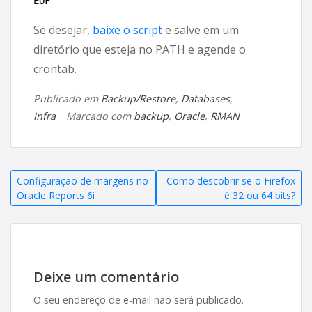
EOF
Se desejar,
baixe o script
e salve em um
diretório que esteja no PATH e agende o
crontab.
Publicado em
Backup/Restore
,
Databases
,
Infra
Marcado com
backup
,
Oracle
,
RMAN
Navegação
Configuração de margens no
Como descobrir se o Firefox
Oracle Reports 6i
é 32 ou 64 bits?
de
Post
Deixe um comentário
O seu endereço de e-mail não será publicado.