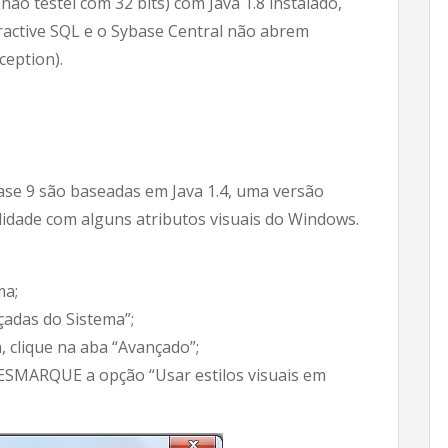
o testei com 32 bits) com Java 1.8 instalado,
ractive SQL e o Sybase Central não abrem
ception).
ase 9 são baseadas em Java 1.4, uma versão
lidade com alguns atributos visuais do Windows.
ma;
çadas do Sistema”;
, clique na aba “Avançado”;
ESMARQUE a opção “Usar estilos visuais em