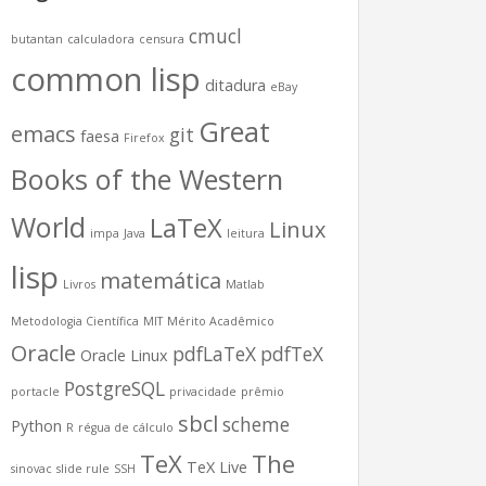
cmucl
butantan
calculadora
censura
common lisp
ditadura
eBay
Great
emacs
git
faesa
Firefox
Books of the Western
World
LaTeX
Linux
impa
Java
leitura
lisp
matemática
Livros
Matlab
Metodologia Científica
MIT
Mérito Acadêmico
Oracle
pdfLaTeX
pdfTeX
Oracle Linux
PostgreSQL
portacle
privacidade
prêmio
sbcl
scheme
Python
R
régua de cálculo
TeX
The
TeX Live
sinovac
slide rule
SSH