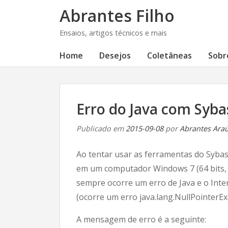
Abrantes Filho
Ensaios, artigos técnicos e mais
Home
Desejos
Coletâneas
Sobr
Erro do Java com Syba
Publicado em
2015-09-08
por
Abrantes Araúj
Ao tentar usar as ferramentas do Sybase 
em um computador Windows 7 (64 bits, nã
sempre ocorre um erro de Java e o Inte
(ocorre um erro java.lang.NullPointerEx
A mensagem de erro é a seguinte: