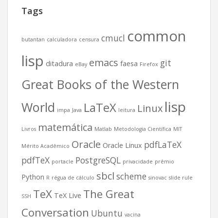
Tags
common
cmucl
butantan
calculadora
censura
lisp
emacs
git
ditadura
faesa
eBay
Firefox
Great Books of the Western
lisp
World
LaTeX
Linux
impa
Java
leitura
matemática
Livros
Matlab
Metodologia Científica
MIT
Oracle
pdfLaTeX
Oracle Linux
Mérito Acadêmico
pdfTeX
PostgreSQL
portacle
privacidade
prêmio
sbcl
scheme
Python
R
régua de cálculo
sinovac
slide rule
TeX
The Great
TeX Live
SSH
Conversation
Ubuntu
vacina