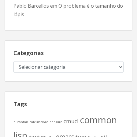
Pablo Barcellos
em
O problema é o tamanho do
lápis
Categorias
Categorias
Tags
common
cmucl
butantan
calculadora
censura
lisp
emacs
git