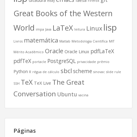
ditadura
faesa
eBay
Firefox
Great Books of the Western
lisp
World
LaTeX
Linux
impa
Java
leitura
matemática
Livros
Matlab
Metodologia Científica
MIT
Oracle
pdfLaTeX
Oracle Linux
Mérito Acadêmico
pdfTeX
PostgreSQL
portacle
privacidade
prêmio
sbcl
scheme
Python
R
régua de cálculo
sinovac
slide rule
TeX
The Great
TeX Live
SSH
Conversation
Ubuntu
vacina
Páginas