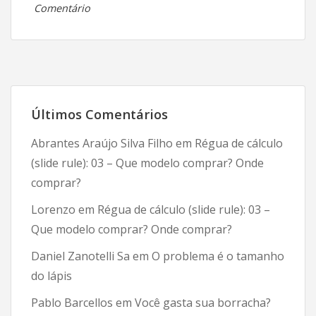
em
Comentário
Regressão
logística
na
epidemiologia
(e
Últimos Comentários
medicina):
o
Abrantes Araújo Silva Filho
em
Régua de cálculo
nascimento!
(slide rule): 03 – Que modelo comprar? Onde
comprar?
Lorenzo
em
Régua de cálculo (slide rule): 03 –
Que modelo comprar? Onde comprar?
Daniel Zanotelli Sa
em
O problema é o tamanho
do lápis
Pablo Barcellos
em
Você gasta sua borracha?