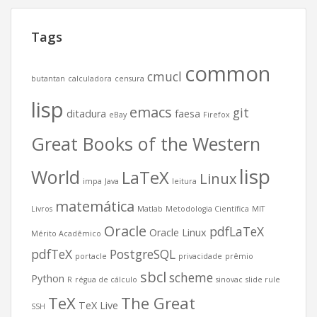
Tags
common
cmucl
butantan
calculadora
censura
lisp
emacs
git
ditadura
faesa
eBay
Firefox
Great Books of the Western
lisp
World
LaTeX
Linux
impa
Java
leitura
matemática
Livros
Matlab
Metodologia Científica
MIT
Oracle
pdfLaTeX
Oracle Linux
Mérito Acadêmico
pdfTeX
PostgreSQL
portacle
privacidade
prêmio
sbcl
scheme
Python
R
régua de cálculo
sinovac
slide rule
TeX
The Great
TeX Live
SSH