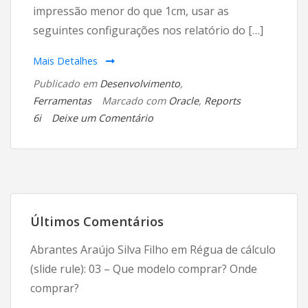
impressão menor do que 1cm, usar as
seguintes configurações nos relatório do […]
Mais Detalhes
Publicado em
Desenvolvimento
,
Ferramentas
Marcado com
Oracle
,
Reports
em
6i
Deixe um Comentário
Configuração
de
margens
no
Oracle
Últimos Comentários
Reports
6i
Abrantes Araújo Silva Filho
em
Régua de cálculo
(slide rule): 03 – Que modelo comprar? Onde
comprar?