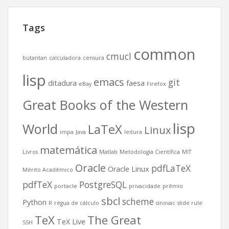
Tags
common
cmucl
butantan
calculadora
censura
lisp
emacs
git
ditadura
faesa
eBay
Firefox
Great Books of the Western
lisp
World
LaTeX
Linux
impa
Java
leitura
matemática
Livros
Matlab
Metodologia Científica
MIT
Oracle
pdfLaTeX
Oracle Linux
Mérito Acadêmico
pdfTeX
PostgreSQL
portacle
privacidade
prêmio
sbcl
scheme
Python
R
régua de cálculo
sinovac
slide rule
TeX
The Great
TeX Live
SSH