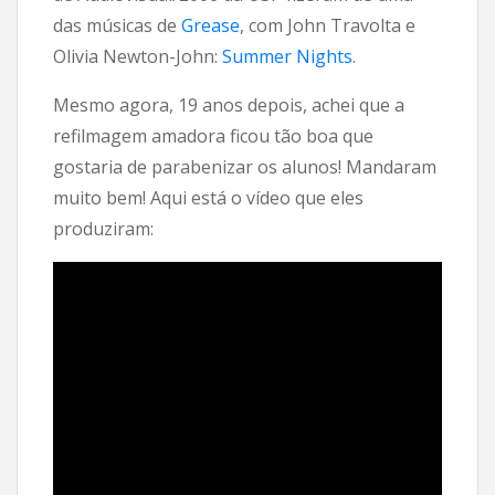
das músicas de
Grease
, com John Travolta e
Olivia Newton-John:
Summer Nights
.
Mesmo agora, 19 anos depois, achei que a
refilmagem amadora ficou tão boa que
gostaria de parabenizar os alunos! Mandaram
muito bem! Aqui está o vídeo que eles
produziram: