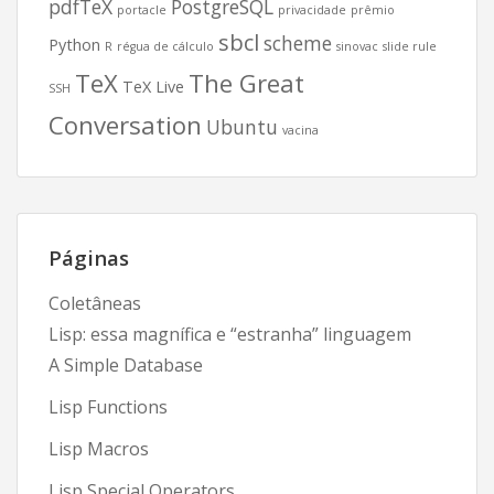
pdfTeX
PostgreSQL
portacle
privacidade
prêmio
sbcl
scheme
Python
R
régua de cálculo
sinovac
slide rule
TeX
The Great
TeX Live
SSH
Conversation
Ubuntu
vacina
Páginas
Coletâneas
Lisp: essa magnífica e “estranha” linguagem
A Simple Database
Lisp Functions
Lisp Macros
Lisp Special Operators