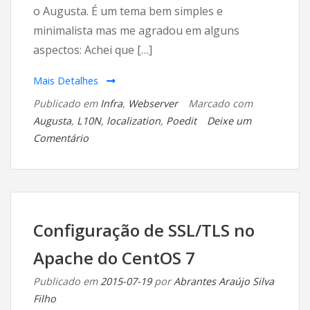
o Augusta. É um tema bem simples e
minimalista mas me agradou em alguns
aspectos: Achei que […]
Mais Detalhes
Publicado em
Infra
,
Webserver
Marcado com
Augusta
,
L10N
,
localization
,
Poedit
Deixe um
em
Comentário
Tradução
para
o
tema
Augusta
Configuração de SSL/TLS no
Apache do CentOS 7
Publicado em
2015-07-19
por
Abrantes Araújo Silva
Filho