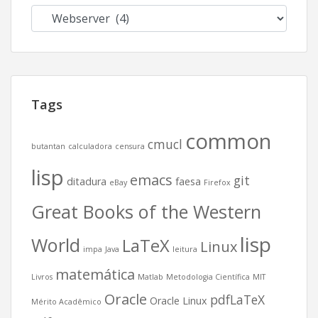
Categorias
Tags
common
cmucl
butantan
calculadora
censura
lisp
emacs
git
ditadura
faesa
eBay
Firefox
Great Books of the Western
lisp
World
LaTeX
Linux
impa
Java
leitura
matemática
Livros
Matlab
Metodologia Científica
MIT
Oracle
pdfLaTeX
Oracle Linux
Mérito Acadêmico