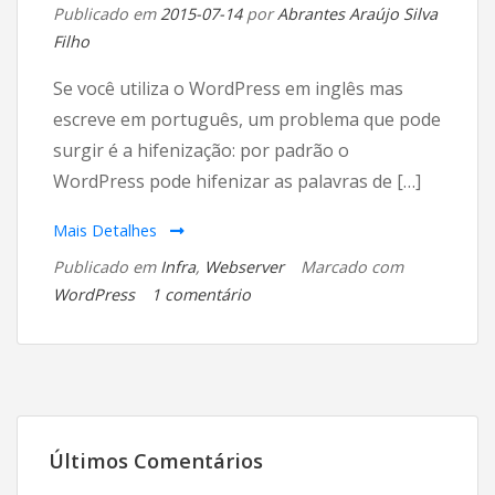
no
Publicado em
2015-07-14
por
Abrantes Araújo Silva
CentOS
Filho
7
Se você utiliza o WordPress em inglês mas
escreve em português, um problema que pode
surgir é a hifenização: por padrão o
WordPress pode hifenizar as palavras de […]
Mais Detalhes
Publicado em
Infra
,
Webserver
Marcado com
em
WordPress
1 comentário
Desabilitar
hifenação
no
WordPress
Últimos Comentários