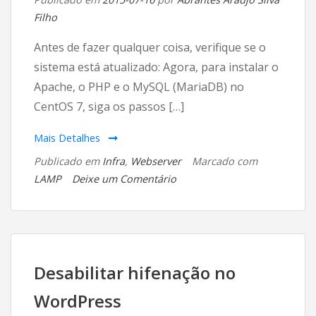
Filho
Antes de fazer qualquer coisa, verifique se o
sistema está atualizado: Agora, para instalar o
Apache, o PHP e o MySQL (MariaDB) no
CentOS 7, siga os passos […]
Mais Detalhes
Publicado em
Infra
,
Webserver
Marcado com
em
LAMP
Deixe um Comentário
Instalação
do
Apache,
PHP
e
Desabilitar hifenação no
MySQL
WordPress
(MariaDB)