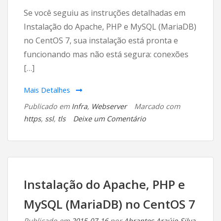
Se você seguiu as instruções detalhadas em
Instalação do Apache, PHP e MySQL (MariaDB)
no CentOS 7, sua instalação está pronta e
funcionando mas não está segura: conexões
[…]
Mais Detalhes
Publicado em
Infra
,
Webserver
Marcado com
em
https
,
ssl
,
tls
Deixe um Comentário
Configuração
de
SSL/TLS
no
Apache
Instalação do Apache, PHP e
do
MySQL (MariaDB) no CentOS 7
CentOS
7
Publicado em
2015-07-16
por
Abrantes Araújo Silva