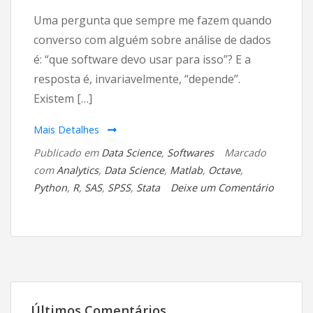
Uma pergunta que sempre me fazem quando
converso com alguém sobre análise de dados
é: “que software devo usar para isso”? E a
resposta é, invariavelmente, “depende”.
Existem […]
Mais Detalhes
Publicado em
Data Science
,
Softwares
Marcado
com
Analytics
,
Data Science
,
Matlab
,
Octave
,
Python
,
R
,
SAS
,
SPSS
,
Stata
Deixe um Comentário
em
Que
software
usar
para
análise
Últimos Comentários
de