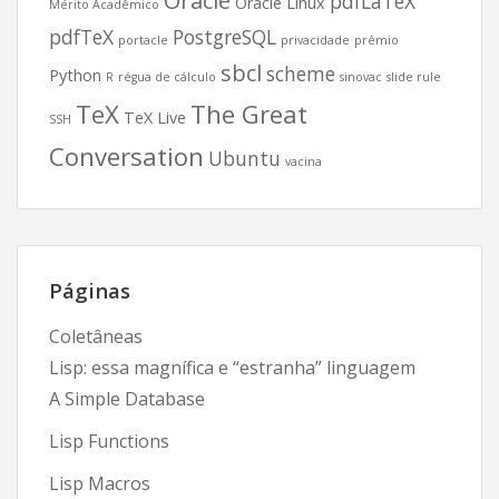
Oracle
pdfLaTeX
Oracle Linux
Mérito Acadêmico
pdfTeX
PostgreSQL
portacle
privacidade
prêmio
sbcl
scheme
Python
R
régua de cálculo
sinovac
slide rule
TeX
The Great
TeX Live
SSH
Conversation
Ubuntu
vacina
Páginas
Coletâneas
Lisp: essa magnífica e “estranha” linguagem
A Simple Database
Lisp Functions
Lisp Macros