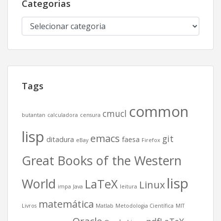
Categorias
Categorias
Tags
common
cmucl
butantan
calculadora
censura
lisp
emacs
git
ditadura
faesa
eBay
Firefox
Great Books of the Western
lisp
World
LaTeX
Linux
impa
Java
leitura
matemática
Livros
Matlab
Metodologia Científica
MIT