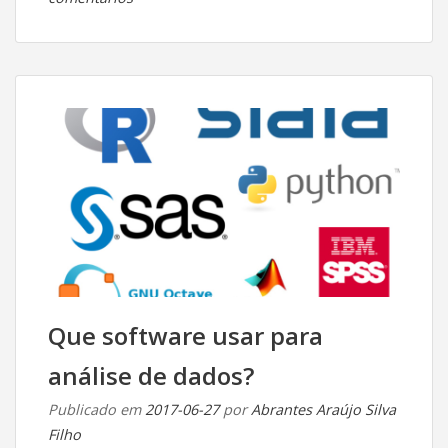
Tipos
de
dados
e
escalas
de
mensuração:
explicando
a
confusão
semântica
Que software usar para
análise de dados?
Publicado em
2017-06-27
por
Abrantes Araújo Silva
Filho