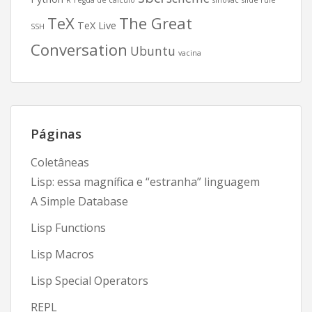
R
régua de cálculo
sinovac
slide rule
TeX
The Great
TeX Live
SSH
Conversation
Ubuntu
vacina
Páginas
Coletâneas
Lisp: essa magnífica e “estranha” linguagem
A Simple Database
Lisp Functions
Lisp Macros
Lisp Special Operators
REPL