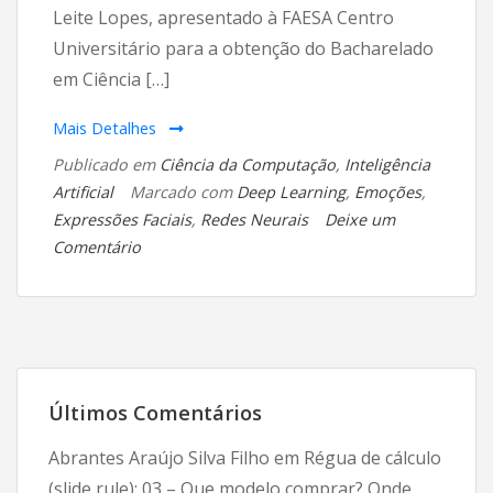
Leite Lopes, apresentado à FAESA Centro
Universitário para a obtenção do Bacharelado
em Ciência […]
Mais Detalhes
Publicado em
Ciência da Computação
,
Inteligência
Artificial
Marcado com
Deep Learning
,
Emoções
,
Expressões Faciais
,
Redes Neurais
Deixe um
em
Comentário
Aprovado
o
TCC
do
Marcelo
Últimos Comentários
Leite
Lopes!
Abrantes Araújo Silva Filho
em
Régua de cálculo
(slide rule): 03 – Que modelo comprar? Onde