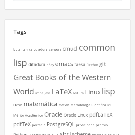
Tags
common
cmucl
butantan
calculadora
censura
lisp
emacs
git
ditadura
faesa
eBay
Firefox
Great Books of the Western
lisp
World
LaTeX
Linux
impa
Java
leitura
matemática
Livros
Matlab
Metodologia Científica
MIT
Oracle
pdfLaTeX
Oracle Linux
Mérito Acadêmico
pdfTeX
PostgreSQL
portacle
privacidade
prêmio
sbcl
scheme
Python