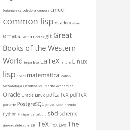
cmucl
butantan
calculadora
censura
common lisp
ditadura
eBay
Great
emacs
git
faesa
Firefox
Books of the Western
World
LaTeX
Linux
impa
Java
leitura
lisp
matemática
Livros
Matlab
Metodologia Científica
MIT
Mérito Acadêmico
Oracle
pdfLaTeX
pdfTeX
Oracle Linux
PostgreSQL
portacle
privacidade
prêmio
sbcl
scheme
Python
R
régua de cálculo
TeX
The
TeX Live
sinovac
slide rule
SSH