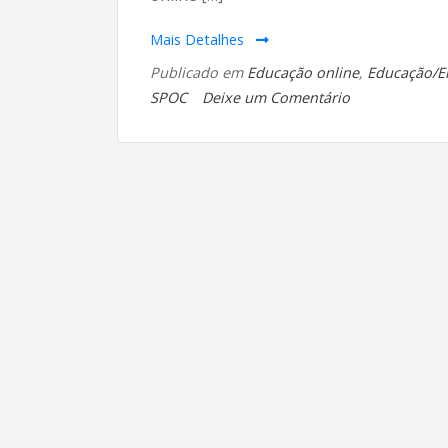
Mais Detalhes
Publicado em
Educação online
,
Educação/E
em
SPOC
Deixe um Comentário
Minhas
certificações
como
criador
de
cursos
online
na
plataforma
Open
edX