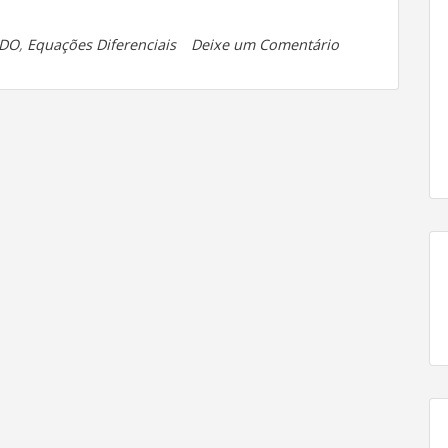
em
DO
,
Equações Diferenciais
Deixe um Comentário
Roteiro
de
viagem:
de
Ricatti
até
Linear,
com
escala
em
Bernoulli