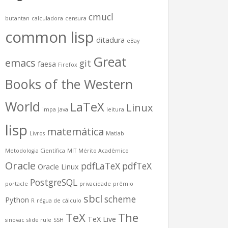
cmucl
butantan
calculadora
censura
common lisp
ditadura
eBay
Great
emacs
git
faesa
Firefox
Books of the Western
World
LaTeX
Linux
impa
Java
leitura
lisp
matemática
Livros
Matlab
Metodologia Científica
MIT
Mérito Acadêmico
Oracle
pdfLaTeX
pdfTeX
Oracle Linux
PostgreSQL
portacle
privacidade
prêmio
sbcl
scheme
Python
R
régua de cálculo
TeX
The
TeX Live
sinovac
slide rule
SSH