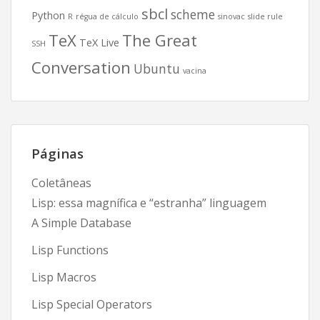
sbcl
scheme
Python
R
régua de cálculo
sinovac
slide rule
TeX
The Great
TeX Live
SSH
Conversation
Ubuntu
vacina
Páginas
Coletâneas
Lisp: essa magnífica e “estranha” linguagem
A Simple Database
Lisp Functions
Lisp Macros
Lisp Special Operators