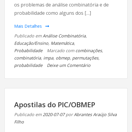
os problemas de análise combinatória e de
probabilidade como alguns dos […]
Mais Detalhes
Publicado em
Análise Combinatória
,
Educação/Ensino
,
Matemática
,
Probabilidade
Marcado com
combinações
,
combinatória
,
impa
,
obmep
,
permutações
,
em
probabilidade
Deixe um Comentário
Recursos
para
estudar
combinatória
e
Apostilas do PIC/OBMEP
probabilidade
Publicado em
2020-07-07
por
Abrantes Araújo Silva
Filho