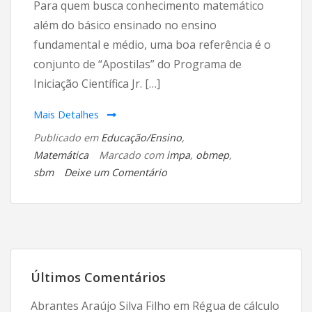
Para quem busca conhecimento matemático
além do básico ensinado no ensino
fundamental e médio, uma boa referência é o
conjunto de “Apostilas” do Programa de
Iniciação Científica Jr. […]
Mais Detalhes
Publicado em
Educação/Ensino
,
Matemática
Marcado com
impa
,
obmep
,
em
sbm
Deixe um Comentário
Apostilas
do
PIC/OBMEP
Últimos Comentários
Abrantes Araújo Silva Filho
em
Régua de cálculo