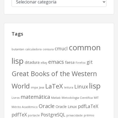
Categorias
Tags
common
cmucl
butantan
calculadora
censura
lisp
emacs
git
ditadura
faesa
eBay
Firefox
Great Books of the Western
lisp
World
LaTeX
Linux
impa
Java
leitura
matemática
Livros
Matlab
Metodologia Científica
MIT
Oracle
pdfLaTeX
Oracle Linux
Mérito Acadêmico
pdfTeX
PostgreSQL
portacle
privacidade
prêmio