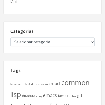
lápis
Categorias
Categorias
Tags
common
cmucl
butantan
calculadora
censura
lisp
emacs
git
ditadura
faesa
eBay
Firefox