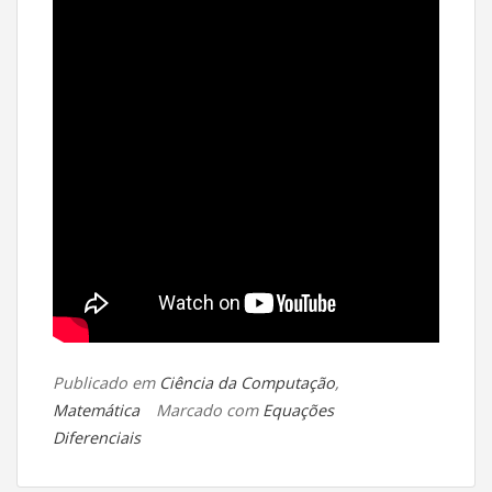
Publicado em
Ciência da Computação
,
Matemática
Marcado com
Equações
Diferenciais