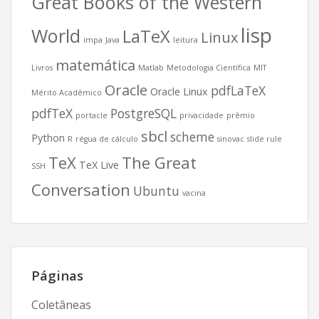
Great Books of the Western
lisp
World
LaTeX
Linux
impa
Java
leitura
matemática
Livros
Matlab
Metodologia Científica
MIT
Oracle
pdfLaTeX
Oracle Linux
Mérito Acadêmico
pdfTeX
PostgreSQL
portacle
privacidade
prêmio
sbcl
scheme
Python
R
régua de cálculo
sinovac
slide rule
TeX
The Great
TeX Live
SSH
Conversation
Ubuntu
vacina
Páginas
Coletâneas